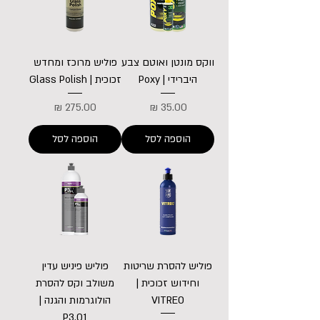
ווקס מונטן ואוטם צבע
פוליש מרוכז ומחדש
היברידי | Poxy
זכוכית | Glass Polish
מחיר
מחיר
הוספה לסל
הוספה לסל
פוליש להסרת שריטות
פוליש פיניש עדין
וחידוש זכוכית |
משולב וקס להסרת
VITREO
הולוגרמות והגנה |
P3.01