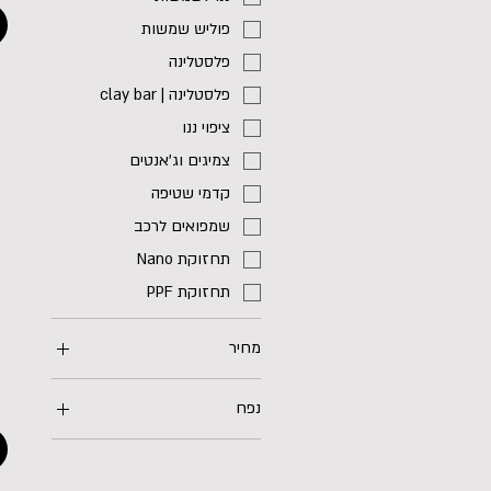
פוליש שמשות
פלסטלינה
פלסטלינה | clay bar
ציפוי ננו
צמיגים וג'אנטים
קדמי שטיפה
שמפואים לרכב
תחזוקת Nano
תחזוקת PPF
ק
מחיר
נפח
1 ליטר
100 מ"ל