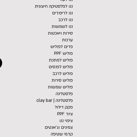
ננו לפלסטיקה חיצונית
ננו לריפודים
ננו לרכב
ננו לשמשות
סירות ויאכטות
ערכות
פדים לפוליש
פוליש PPF
פוליש למתכת
פוליש לפנסים
פוליש לרכב
פוליש סירות
פוליש שמשות
פלסטלינה
פלסטלינה | clay bar
פקק דילול
ציוד PPF
ציפוי ננו
צמיגים וג'אנטים
קדמי שטיפה