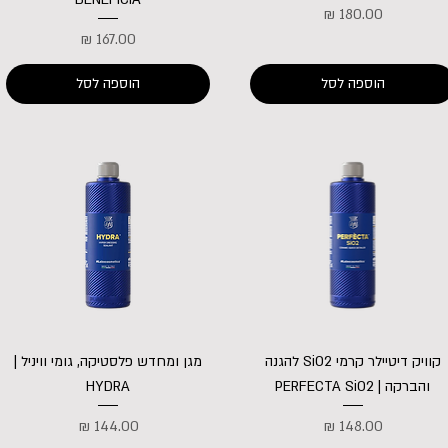
מחיר
מחיר
הוספה לסל
הוספה לסל
קוויק דיטיילר קרמי SiO2 להגנה
מגן ומחדש פלסטיקה, גומי וויניל |
והברקה | PERFECTA SiO2
HYDRA
מחיר
מחיר