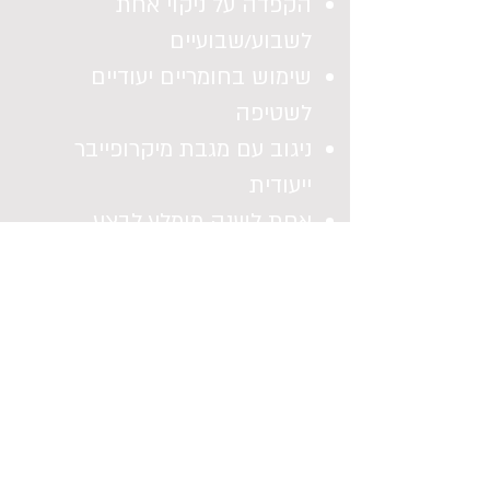
הקפדה על ניקוי אחת
לשבוע/שבועיים
שימוש בחומריים יעודיים
לשטיפה
ניגוב עם מגבת מיקרופייבר
ייעודית
אחת לשנה מומלץ לבצע
דיטיילינג חיצוני
תקופה
מומלץ לבצע דיטיילינג חיצוני