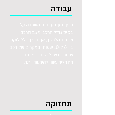
עבודה
משך זמן העבודה משתנה על
בסיס גודל הרכב, מצב הרכב
ולרמת הלכלוך, אך בדרך כלל לוקח
בין 8 ל-10 שעות. במקרים של רכב
שדורש טיפול יסודי במיוחד,
התהליך עשוי להימשך יותר.
תחזוקה