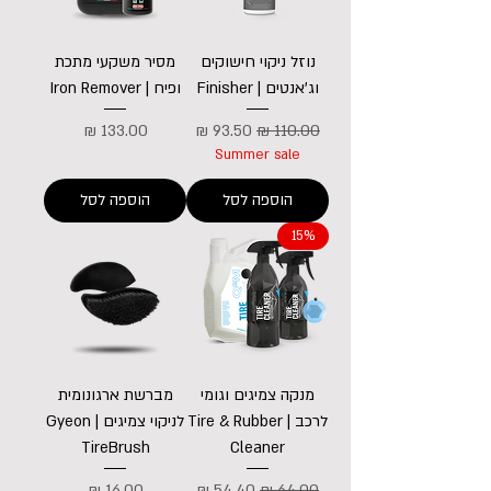
נוזל ניקוי חישוקים
מסיר משקעי מתכת
וג'אנטים | Finisher
ופיח | Iron Remover
מחיר רגיל
מחיר מבצע
מחיר
Summer sale
הוספה לסל
הוספה לסל
15%
מנקה צמיגים וגומי
מברשת ארגונומית
לרכב | Tire & Rubber
לניקוי צמיגים | Gyeon
TireBrush
Cleaner
מחיר רגיל
מחיר מבצע
מחיר