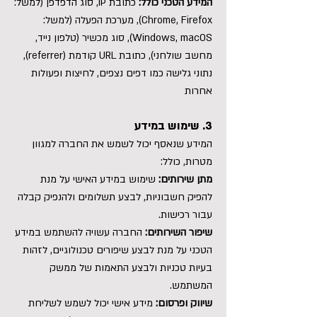
המידע הטכני כולל:
כתובת IP, סוג הדפדפן (למשל:
Chrome, Firefox), מערכת הפעלה (למשל:
Windows, macOS), סוג מכשיר (טלפון נייד,
מחשב שולחני), כתובת URL קודמת (referrer),
נתוני גלישה כמו דפים נצפים, לחיצות ופעולות
אחרות
3. שימוש במידע
המידע שנאסף יכול לשמש את החברה למגוון
מטרות, כולל:
מתן שירותים:
שימוש במידע האישי על מנת
להפיק חשבוניות, לבצע תשלומים ולהנפיק קבלה
עבור רכישות.
שיפור השירותים:
החברה עשויה להשתמש במידע
הטכני על מנת לבצע שיפורים טכנולוגיים, לזהות
בעיות טכניות ולבצע התאמות של ממשק
המשתמש.
שיווק ופרסום:
מידע אישי יכול לשמש לשליחת