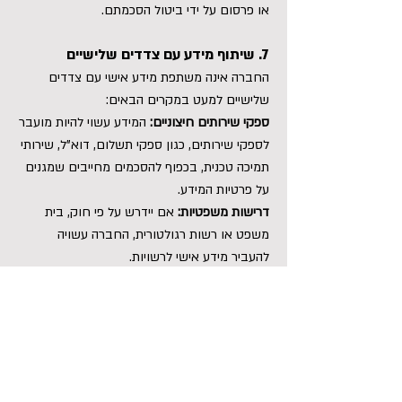
או פרסום על ידי ביטול הסכמתם.
7. שיתוף מידע עם צדדים שלישיים
החברה אינה משתפת מידע אישי עם צדדים
שלישיים למעט במקרים הבאים:
ספקי שירותים חיצוניים:
המידע עשוי להיות מועבר
לספקי שירותים, כגון ספקי תשלום, דוא"ל, שירותי
תמיכה טכנית, בכפוף להסכמים מחייבים שמגנים
על פרטיות המידע.
דרישות משפטיות:
אם יידרש על פי חוק, בית
משפט או רשות רגולטורית, החברה עשויה
להעביר מידע אישי לרשויות.
8. שמירה על המידע
המידע האישי נשמר למשך התקופה הדרושה
לצורך השימוש בו ולאחר מכן יימחק או יועבר
לארכיון. המדיניות שלנו כוללת:
שמירה מוגבלת:
המידע יישמר כל עוד יש צורך