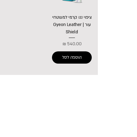
ציפוי ננו קרמי למשטחי
עור | Gyeon Leather
Shield
מחיר
הוספה לסל
052-555-3132
דרך חיפה 30, קניון שער הצפון קרית אתא
חניון מקורה איקאה
ראשון - חמישי: 18:00 - 09:00
יום שישי: 14:00 - 09:00