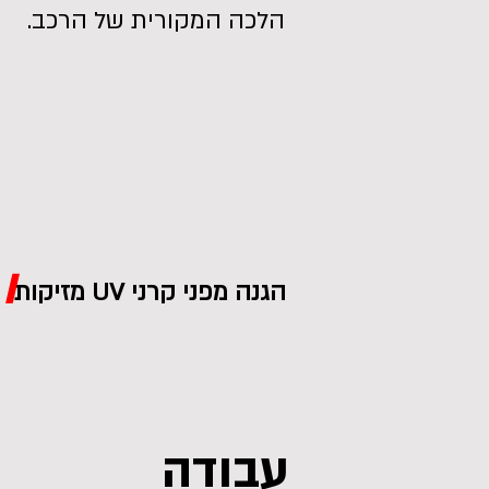
הלכה המקורית של הרכב.
/
הגנה מפני קרני UV מזיקות מניעת דהיית צבע הידרופוביה דחיית לכלוך ואבק מקל ומקצר ניקוי הרכב
עבודה