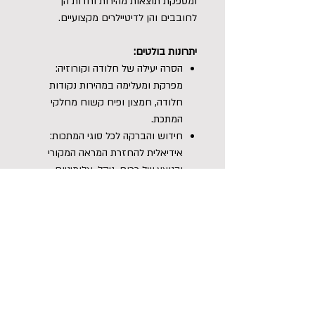
ומספקת תוצאות מהירות וחדות הן
לחובבים והן לדיטיילרים מקצועיים.
יתרונות בולטים:
הסרה יעילה של חלודה וקורוזיה:
מפרקת ומעלימה במהירות נקודות
חלודה, חמצון ופיח קשוח מחלקי
המתכת.
חידוש והברקה לכל סוגי המתכות:
אידיאלית להחזרת המראה המקורי
והנוצץ של כרום, ניקל, אלומיניום
ונירוסטה.
הגנה מתמשכת מפני לכלוך וחמצון:
מותירה מעטפת הגנה עמידה השומרת
על הברק ומקשה על מזהמים להיצמד
למשטח.
מתאימה לשימוש חובבני ומקצועי:
פורמולה נוחה ליישום המעניקה
תוצאות מהירות ואיכותיות ללא מאמץ.