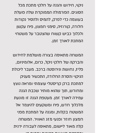
ניקוי, חידוש והגנה על חלקי מתכת מכל
הסוגים. הפורמולה הממוקדת שלה פועלת
בעוצמה כדי לפרק, להמיס ולהסיר נקודות
חלודה, קורוזיה, סימני חמצון, פיח עקשן
ולכלוך כביש קשוח שהצטבר על משטחי
המתכת לאורך זמן.
המשחה מתאימה בצורה מושלמת לחידוש
והברקה של חלקי ניקל, כרום, אלומיניום,
פליז, נחושת ונירוסטה ברכב. מעבר ליכולת
הניקוי והסרת החלודה, התכשיר מעניק
למתכת ברק קריסטלי עוצמתי ומראה נוצץ
ומחודש, תוך שהוא מותיר שכבת הגנה
עמידה לאורך זמן. מעטפת הגנה זו מונעת
מלכלוך חדש, פיח ומשקעים להיצמד אל
המשטח בקלות, ומגנה על המתכת מפני
חמצון חוזר ופגעי מזג האוויר. המשחה
קלה מאוד ליישום, מתאימה לעבודה ידנית