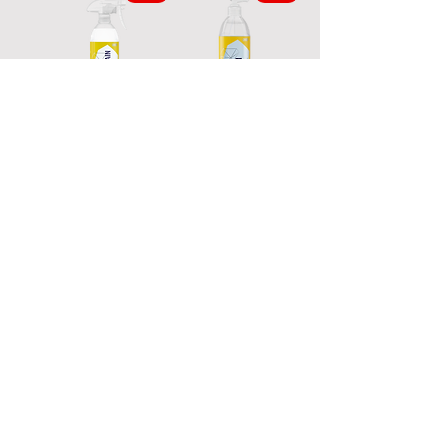
שמפו ייעודי למדבקות
תחזוקה והגנה
הגנה | PPF Wash
למדבקות PPF וויניל |
PPF Maintain
מחיר רגיל
מחיר מבצע
Summer sale
מחיר רגיל
מחיר מבצע
Summer sale
הוספה לסל
הוספה לסל
052-555-3132