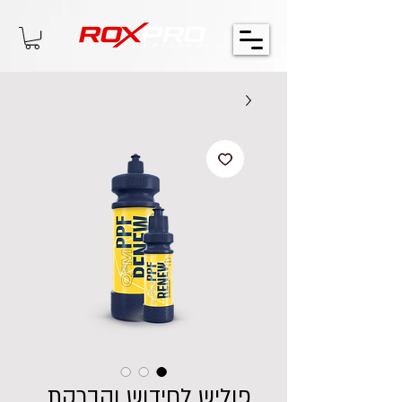
פוליש לחידוש והברקת