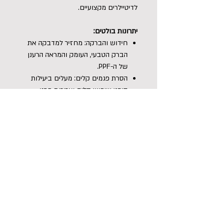
לדיטיילרים מקצועיים.
יתרונות בולטים:
חידוש והברקה: מחזיר למדבקה את
הברק הטבעי, העומק והמראה הרענן
של ה-PPF.
הסרת פגמים קלים: מעלים ביעילות
סימני שימוש קלים ועכירות מפני
השטח.
הארכת חיי המדבקה: מסייע בשמירה
על התכונות המקוריות של ציפוי המיגון
לאורך זמן.
יישום פשוט ומהיר: פורמולה ידידותית
למשתמש המאפשרת מריחה קלה
וניגוב מהיר ללא מאמץ
הוראות שימוש: