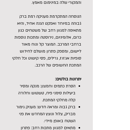
והמקורי שלה במינימום מאמץ.
הנוסחה המתקדמת מעניקה רמת ברק
גבוהה במיוחד ואפקט הגנה אחיד, והיא
מתאימה למגוון רחב של משטחים כגון
כרום, אלומיניום, נירוסטה ומתכות נוספות
ברחבי המרכב. המוצר קל ונוח מאוד
ליישום, ומספק פתרון מושלם לחידוש
סופיות אגזוז, גרילים, פסי קישוט וכל חלקי
המתכת החשופים של הרכב.
יתרונות בולטים:
הסרת כתמים וחמצון: מנקה ומסיר
ביעילות סימני פיח, טשטוש וחלודה
קלה מחלקי המתכת.
ברק גבוה ומראה חדש: מעניק גימור
מבריק, צלול ונוצץ המחדש את פני
השטח באופן מיידי.
מתאים למגוון מתכות רחב: פתרון