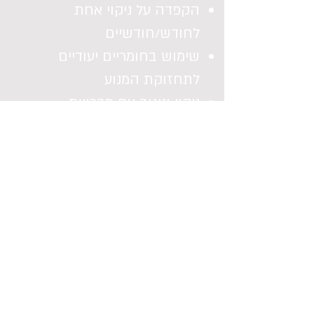
הקפדה על ניקוי אחת
לחודש/חודשיים
שימוש בחומריים יעודיים
לתחזוקת המנוע
ניקוי וניגוב עם מברשת
ומטליות מיקרופייבר ייעודיות
תקופה
מומלץ לבצע ניקוי מנוע מקצועי
פעמיים בשנה. עם זאת, התדירות
עשויה להשתנות בהתאם לתנאי