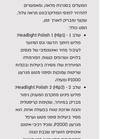
הפועלים בסנרגיה מלאה, ומאפשרים
להחזיר לפנסי הפוליקרבונט מראה צלול,
שקוף ומבריק לאורך זמן.
הסט כולל:
שלב 1 - Headlight Polish 1 (Hlp1):
פוליש חיתוך חדשני וגס המיועד
לעיבוד מהיר ואינטנסיבי של פנסים
בלויים ושרופים קשות. הפורמולה
המיוחדת שלו מסירה ביעילות ובקלות
שריטות עמוקות וסימני מטש מגרעון
P1000 ומעלה.
שלב 2 - Headlight Polish 2 (Hlp2):
פוליש פיניש מתקדם המעניק גימור
מבריק במיוחד, שקיפות קריסטלית
והגנה ארוכת טווח בפעולה אחת. הוא
מסיר ביעילות סימני מטש וערפל
מגרעון P2000, ומכיל רכיבי איטום
איכותיים היוצרים שכבת הגנה