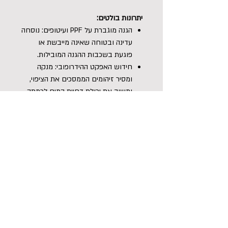
יתרונות בולטים:
הגנה מוגברת על PPF ועיטופים: נוסחה
עדינה ובטוחה שאינה מייבשת או
פוגעת בשכבות ההגנה המובילות.
חידוש האפקט ההידרופובי: מנקה
ומסיר זיהומים הממסכים את הציפוי,
ומשיב את יכולת דחיית המים לרמתה
המקורית.
סיכוך גבוה למניעת שריטות: מפחית
את החיכוך הפיזי על הלקה או
המדבקה בזמן הניקוי הידני.
הארכת חיי הציפויים: שומר על תכונות
הציפויים הקרמיים ומונע הצטברות
מזהמים שחוקים.
הוראות שימוש:
ודא כי מרכב הרכב קריר למגע ונמצא באזור