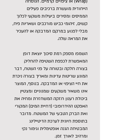
(Wrap) או ציפויים קרמיים. הנוסחה
הייחודית מועשרת ברכיבים פעילים
הממיסים ומסירים ביעילות משקעי לכלוך
קשים, זיהומי כביש מורכבים ושאריות פיח,
מבלי לפגוע במרקם המדבקה או להעכיר
את המראה שלה.
השמפו מספק רמת סיכוך יוצאת דופן
המאפשרת לכפפת השטיפה להחליק
בצורה חלקה ובטוחה על פני השטח, דבר
המונע שריטות עדינות ומאריך בצורה ניכרת
את חיי הציפוי או המדבקה. בנוסף, המוצר
אינו משאיר משקעים שמנוניים ומצטיין
ביכולת רענון חזקה המשחזרת ומחיה את
האפקט ההידרופובי (דחיית המים) המקורי
ואת הברק הטבעי של המשטח. מדובר
בתוספת חיונית לערכת הדיטיילינג
המבטיחה הגנה אופטימלית וגימור נקי
ומרהיב לאורך זמן.