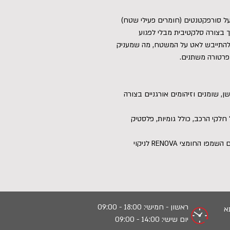
יה המבוססת על סורפקטנטים (חומרים פעילי שטח)
בצורה סלקטיבית מבלי לפגוע
נן להתייבש לאט על המשטח, מה שמעניק
מפרטורה משתנים.
כביש עקשן, שומנים וזיהומים אורגניים בצורה
ימוש על כל חלקי הרכב, כולל גומיות, פלסטיק
חלק משיטת +2pH: פועל בסנרגיה מושלמת עם השמפו החומצי RENOVA לניקוי
ראשון - חמישי: 18:00 - 09:00
יום שישי: 14:00 - 09:00