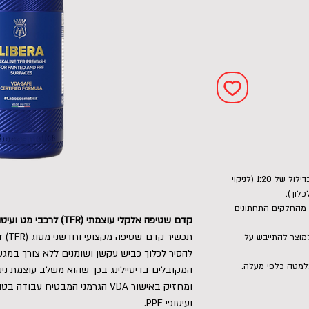
דילול: מומלץ לשימוש במרסס משאבה בדילול של 1:20 (לניקוי
לוך).
, מהחלקים התחתונים
קדם שטיפה אלקלי עוצמתי (TFR) לרכבי מט ועיטוף | LIBERA
ת. אין לתת למוצר להתייבש על
להסיר לכלוך כביש עקשן ושומנים ללא צורך במגע
למטה כלפי מעלה.
המקובלים בדיטיילינג בכך שהוא משלב עוצמת ניק
ומחזיק באישור VDA הגרמני המבטיח
ועיטופי PPF.