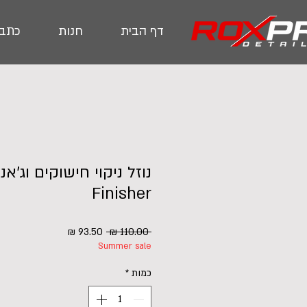
דף הבית
חנות
כתבו
נוזל ניקוי חישוקים וג'אנ
Finisher
מחיר
מחיר
 ‏110.00 ‏₪ 
Summer sale
רגיל
מבצע
כמות
*