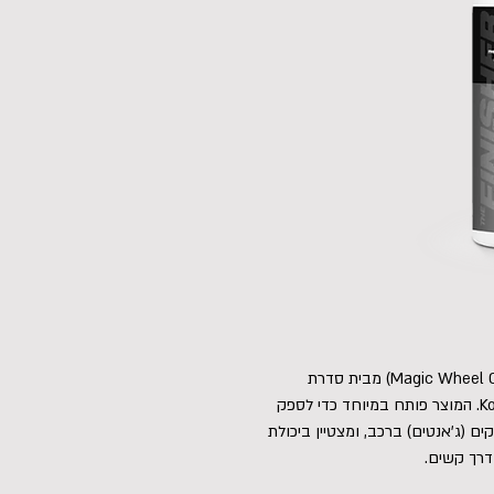
נוזל ניקוי חישוקים עוצמתי ונטול חומצה (Magic Wheel Cleaner) מבית סדרת
Finisher של מותג הדיטיילינג הגרמני Koch Chemie. המוצר פותח במיוחד כדי לספק
קים (ג'אנטים) ברכב, ומצטיין ביכולת
דרך קשים.