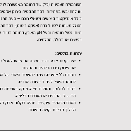
הפורמולה הצמיגית (ג'ל) של החומר מאפשרת לו ל
או להתייבש במהירות, דבר המבטיח פירוק אקטיבי
כולל אינדיקטור ביצועים ויזואלי חכם – בעת המ
הנוזל משתנה לסגול כהה (אפקט דימום), דבר המעי
היותו נטול חומצה ובעל pH מאוז
רגישים או בחלקי הבלמים.
יתרונות בולטים:
אינדיקטור צבע חכם: משנה את צבעו לסגול כהה
את פירוק פיח הבלמים והמתכות.
נוסחת ג'ל צמיגית: נצמד למשטח האנכי של ה
לחומר הפעיל לעבוד בצורה יסודית.
בטוח לחלוטין ונטול חומצה: מנקה בעוצמה ר
החישוק, הברגים או מערכת הבלימה.
הסרת מזהמים עיקשים: ממיס בקלות אבק בלמי
ולכלוך סביבתי קשה במיוחד.