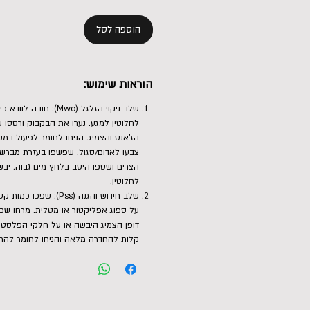
הוספה לסל
הוראות שימוש:
שלב ניקוי הגלגל (Mwc): חו
לחלוטין למגע. נערו את הבקבוק ורססו
צבעו לאדום/סגול. שפשפו בעזרת מברשת
הצרים ושטפו היטב בלחץ מים גבוה. יב
לחלוטין.
על ספוג אפליקטור או מטלית. מרחו שכ
דופן הצמיג היבשה או על חלקי הפלסטיק
קלות להחדרה מלאה והניחו לחומר להתי