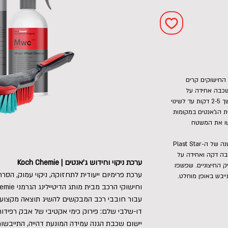
בה לוודא כי החישוקים קרים
 שכבה אחידה על
הג'אנט והצמיג. הניחו לחומר לפעול במשך 2-5 דקות עד לשינוי
 הג'אנטים במקומות
שו את המשטח
שלב חידוש והגנה (Pss): שפכו כמות קטנה של ה-Plast Star
בה דקה ואחידה על
ערכת ניקוי וחידוש ג'אנטים | Koch Chemie
 החיצוניים. שפשפו
ערכת פרימיום ייעודית לתחזוקה, ניקוי עמוק, הסר
יבש באופן מוחלט.
עבור חובבי רכב המבקשים להשיג תוצאה מקצועית
דו-שלבי שלם: פירוק כימי אקטיבי של אבק רפידות
יישום שכבת הגנה עמידה המונעת דהייה, התייבשו