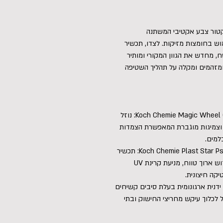
קטור צבע אקטיבי המשתנה
ש בחומצות מזיקות. לצדו, תכשיר
ח, מחדש את הגוון המקורי ומותיר
ומזהמים ומקלה על תהליך השטיפה
נוזל ניקוי ג'אנטים ללא חומצה Koch Chemie Magic Wheel Cleaner Mwc: נוזל
 וחישוקים עוצמתי בעל pH ניטרלי וצמיגות מוגברת המאפשרת הצמדות
למים.
נוזל חידוש ושימור חלקי פלסטיק חיצוני מט Koch Chemie Plast Star Pss: תכשיר
הזנה והגנה מתקדם ללא סיליקון, המיועד לחידוש ארוך טווח, מניעת קרינת UV
קה חיצונית.
דנית ארגונומית בעלת סיבים קשיחים
 לכלוך עיקש מחריצי החישוק ובתי