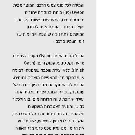
ועמידה לכל סוגי צמיגי הרכב. המוצר מבית
Gyeon (גיון) פותח בנוסחה ייחודית
מבוססת מים, המאפשרת יישום קל, מהיר
ויעיל במיוחד, והופכת אותו לפתרון
המושלם לתחזוקה שוטפת ויומיומית של
גומי הצמיג ברכב.
הנוזל מבית המותג Gyeon מעניק לצמיגים
מראה נקי, טבעי, עמוק ורענן (Satin
Finish), ללא יצירת שכבה שמנונית, דביקה
או מבריקה מדי המאפיינת מוצרים נחותים.
הפורמולה המתקדמת מבית גיון חודרת אל
עומק נקבוביות הגומי, יוצרת שכבת הגנה
יעילה וארוכת טווח הדוחה מים, בוץ ולכלוך
כביש, ומונעת הצטברות משקעים
ומזהמים. בזכות היותו מוצר על בסיס מים,
הוא בטוח לחלוטין לשימוש, אינו מייבש
את הגומי ומגן עליו מפני פגעי מזג האוויר.