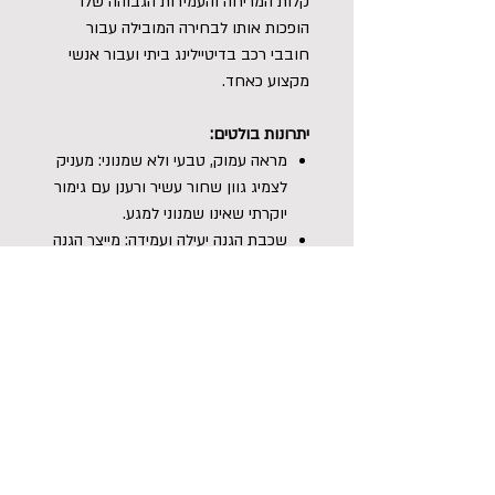
קלות המריחה והעמידות הגבוהה שלו
הופכות אותו לבחירה המובילה עבור
חובבי רכב בדיטיילינג ביתי ועבור אנשי
מקצוע כאחד.
יתרונות בולטים:
מראה עמוק, טבעי ולא שמנוני: מעניק
לצמיג גוון שחור עשיר ורענן עם גימור
יוקרתי שאינו שמנוני למגע.
שכבת הגנה יעילה ועמידה: מייצר הגנה
חזקה לאורך זמן הדוחה מים, מזהמים
ולכלוך דרכים קשה.
יישום מהיר ונוח ללא מאמץ: פורמולה
נוזלית מבית Gyeon המאפשרת מריחה
מהירה וקלה ללא צורך בכלים מיוחדים.
התאמה מלאה ובטוחה: מותאם בצורה
מושלמת ובטוחה לכל סוגי הצמיגים
ופרופילי הגומי הקיימים.