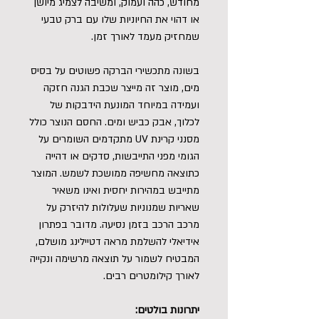
מחודש, כהה ועמוק, ומשיבה לצמיג מיושן
או דהוי את החיוניות שלו עם ברק טבעי
שמחזיק מעמד לאורך זמן.
בשונה מתכשירי הברקה פשוטים על בסיס
מים, מוצר זה מייצר שכבת הגנה חזקה
ועמידה במיוחד המונעת הידבקות של
לכלוך, אבק כביש ומים. החסם הנוצר כולל
מסנני קרינת UV מתקדמים השומרים על
הגומי מפני התייבשות, סדקים או דהייה
כתוצאה מחשיפה ממושכת לשמש. המוצר
מתייבש במהירות יחסית ואינו משאיר
שאריות שמנוניות שעלולות להיזרק על
מרכב הרכב בזמן נסיעה. מדובר בפתרון
אידיאלי להשלמת מראה דטיילינג מושלם,
המבטיח לשמור על תוצאה מרשימה ונקייה
לאורך קילומטרים רבים.
יתרונות בולטים: