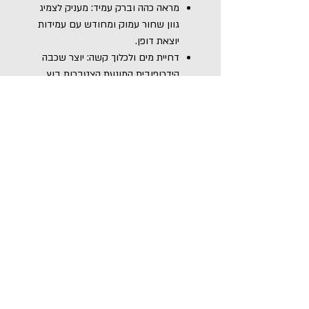
מראה כהה וברק עמיד: מעניק לצמיג
גוון שחור עמוק ומחודש עם עמידות
יוצאת דופן.
דחיית מים ולכלוך קשה: יוצר שכבה
הידרופובית המונעת הצטברות בוץ
וזיהומי כביש.
הגנה מוגברת מפני UV: חוסם נזקי
שמש ישירה המאיצים את התיישנות
וסדיקת הגומי.
ייבוש מהיר ונקי: פורמולה יציבה שאינה
נוזלת או נמרחת לאחר היישום.
הוראות שימוש:
ודא כי הצמיגים נקיים לחלוטין, שטופים
ויבשים לגמרי לפני תחילת היישום.
מרח שכבה אחידה ודקה של החומר על
דופן הצמיג באמצעות אפליקטור (ספוג
יישום) ייעודי.