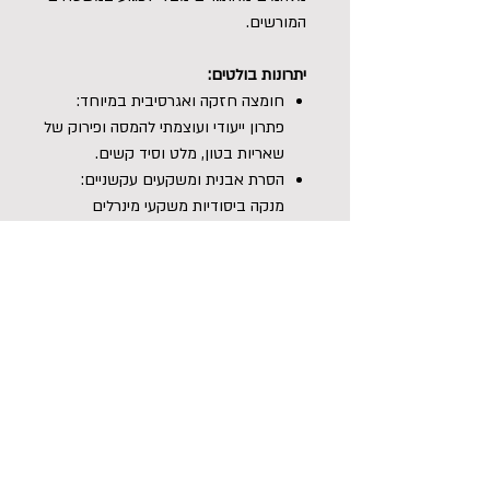
המורשים.
יתרונות בולטים:
חומצה חזקה ואגרסיבית במיוחד:
פתרון ייעודי ועוצמתי להמסה ופירוק של
שאריות בטון, מלט וסיד קשים.
הסרת אבנית ומשקעים עקשניים:
מנקה ביסודיות משקעי מינרלים
קשוחים שחומרי ניקוי רגילים וממיסי
שומנים אינם מסוגלים להזיז.
תוצאות ואיכות ללא תחרות: מעניק
רמת ניקיון וטיהור משטחים קיצונית
ויעילה במיוחד עבור אנשי מקצוע.
מתאים למגוון יישומים קשים: פתרון
מושלם לניקוי חישוקים והסרת מזהמי
בנייה מאתגרים מחלקי החוץ של הרכב.
הוראות שימוש: