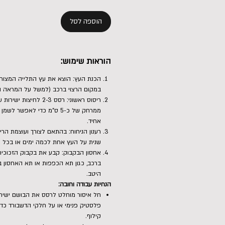
הוספה לסל
הוראות שימוש:
הכנת העץ: הוצא את עץ התלייה המצורף
במקום הרצוי ברכב (למשל על המראה ה
ריסוס ראשוני: רסס 2-3 לחיצ
ממרחק של כ-5 ס"מ כדי לאפשר
אחיד.
רענון הניחוח: בהתאם לצורך ועוצמת הר
שנית על העץ אחת לכמה ימים או בכל פ
אחסון הבקבוק: קבע את בקבוק הזכוכית
ברכב, כגון תא הכפפות או תא האחסון ב
היטב.
הנחיות עבודה וחובה:
חל איסור מוחלט לרסס את הבושם ישירות
פלסטיק פנימי או על חלקי הדשבורד כדי
קילוף.