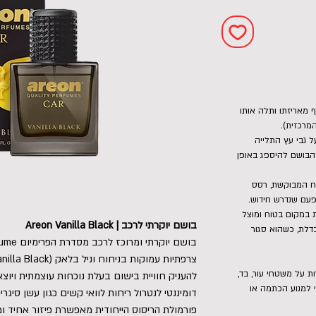
 מאריזתו ותלה אותו
מרכזית).
ות ישירות על גבי עץ התלייה
 לשמן הבושם להיספג באופן
יח המבוקשת, רסס
עם שנדרש חידוש.
 במקום בטוח ומוצל
בושם יוקרתי לרכב | Areon Vanilla Black
דלת, כשהוא סגור
 על משטחי עור, בד,
להעניק חוויית בישום בעלת נוכחות עוצמתית ויוצ
 למנוע הכתמה או
דומיננטי לנטרול ריחות לוואי קשים כגון עשן סיגרי
פורמולת הריסוס הייחודית מאפשרת פיזור אחיד ומ