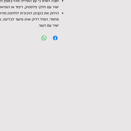
חובה לוודא כי עץ התלייה תלוי באופן חו
ישיר עם חלקי פלסטיק, ריפוד או המראה
הרחק את בקבוק הזכוכית לחלוטין מהישג
מחמד; הנוזל דליק ואינו מיועד לבליעה, מ
ישיר עם העור.