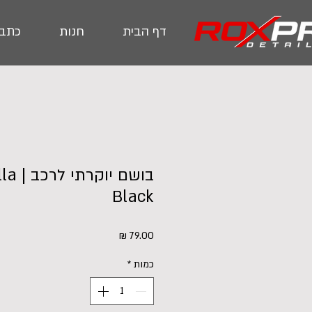
דף הבית
חנות
כתבו
בושם י
Black
מחיר
כמות
*