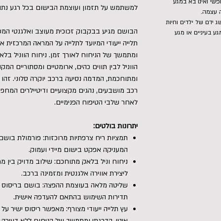
פשי ואינו בא במגע
למשתמש על תזמון ועוצמת הבישום בכל רגע נתון
 עצמה.
 ידם של ילדים וחיות
הבושם מגיע בבקבוק זכוכית מעוצב ואלגנטי המשדר
גע בעיניים או מגע
תלייה ייעודי המיועד לתלייה על המראה המרכזית א
ומתמשך של הניחוח לאורך זמן. ניחוח הווניל בל
הווניל לבין תווים כהים, ארומטיים ומסתוריים המ
ומתוחכמת, המדמה נסיעה ברכב יוקרה סלוני. זהו 
רכב מושבעים, נהגים מקצועיים ודיטיילרים המחפש
לאחר שלבי הטיפוח הפנימיים.
יתרונות בולטים:
תמציות ריח צרפתיות מרוכזות: פורמולת בושם 
המעניקה אפקט בישום מיידי ועמוק.
ניחוח וניל בלאק מתוחכם: שילוב מדויק בין מ
ליצירת אווירה אלגנטית ומזמינה ברכב.
שליטה מלאה בעוצמת ההפצה: בושם בריסוס 
תדירות השימוש בהתאם להעדפה אישית.
עץ תלייה ייעודי מצורף: מאפשר ריסוס ישיר ע
איטי, הדרגתי ומתמשך של הניחוח ללא דעיכה.