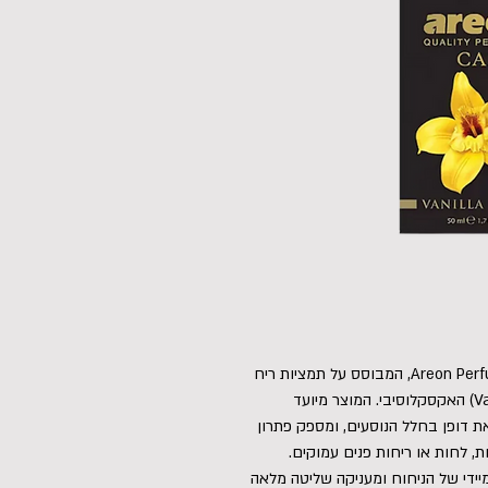
בושם יוקרתי ומרוכז לרכב מסדרת הפרימיום Areon Perfume, המבוסס על תמציות ריח
צרפתיות עמוקות בניחוח וניל בלאק (Vanilla Black) האקסקלוסיבי. המוצר מיועד
את דופן בחלל הנוסעים, ומספק פתרון
ות, לחות או ריחות פנים עמוקים.
יידי של הניחוח ומעניקה שליטה מלאה