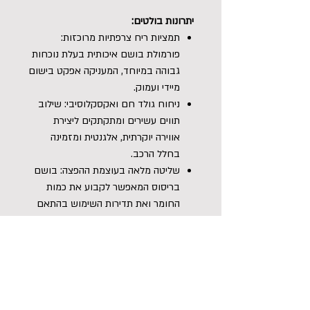
יתרונות בולטים:
תמציות ריח צרפתיות מרוכזות:
פורמולת בושם איכותית בעלת נוכחות
גבוהה במיוחד, המעניקה אפקט בישום
מיידי ועמוק.
ניחוח גולד חם ואקסקלוסיבי: שילוב
תווים עשירים ומתקתקים ליצירת
אווירה יוקרתית, אלגנטית ומזמינה
בחלל הרכב.
שליטה מלאה בעוצמת ההפצה: בושם
בריסוס המאפשר לקבוע את כמות
החומר ואת תדירות השימוש בהתאם
להעדפה אישית.
עץ תלייה ייעודי מצורף: מאפשר ריסוס
ישיר על משטח העץ ותלייתו ברכב
לשחרור איטי, הדרגתי ומתמשך של
הניחוח ללא דעיכה.
נטרול אפקטיבי של ריחות לוואי: מעלים