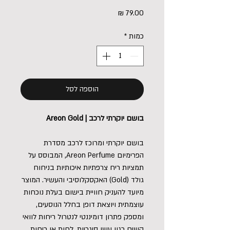
מחיר
כמות
*
הוספה לסל
בושם יוקרתי לרכב | Areon Gold
בושם יוקרתי ומרוכז לרכב מסדרת
הפרימיום Areon Perfume, המבוסס על
תמציות ריח צרפתיות איכותיות בניחוח
גולד (Gold) האקסקלוסיבי והעשיר. המוצר
מיועד להעניק חוויית בישום בעלת נוכחות
עוצמתית ויוצאת דופן בחלל הנוסעים,
ומספק פתרון דומיננטי לנטרול ריחות לוואי
קשים כגון עשן סיגריות, לחות או ריחות