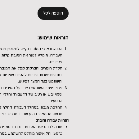
הוספה לסל
הוראות שימוש:
הכנה: ודא כי המגבת נקייה לחלוטין ויב
העבודה. מומלץ לנער את המגבת קלות 
פסיביים.
הסרת חומרים והברקה: קפל את המגבת 
בתנועות ישרות ועדינות להסרת שאריות פו
והשתמש בצד הקצר לפיניש.
ניקוי פנימי: השתמש בצד בעל הסיבים ה
וניקוי יבש או רטוב של הדשבורד וחלקי
הנוסעים.
החלפת מגבת: במהלך העבודה, החלף לצ
חדשה מהמארז ברגע שהבד מרגיש רווי בנ
הנחיות עבודה וחובה:
חובה לכבס את המגבות בנפרד בטמפרטו
30°C, וחל איסור מוחלט להשתמש במ