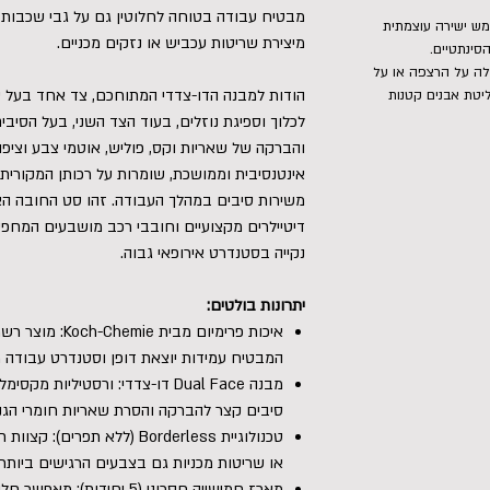
מבטיח עבודה בטוחה לחלוטין גם על גבי שכבות 
מש ישירה עוצמתית
מיצירת שריטות עכביש או נזקים מכניים.
סינתטיים.
ה על הרצפה או על
הודות למבנה הדו-צדדי המתוחכם, צד אחד בעל סי
יטת אבנים קטנות
לכלוך וספיגת נוזלים, בעוד הצד השני, בעל הסיבי
והברקה של שאריות וקס, פוליש, אוטמי צבע וציפו
אינטנסיבית וממושכת, שומרות על רכותן המקורית 
משירות סיבים במהלך העבודה. זהו סט החובה הא
דיטיילרים מקצועיים וחובבי רכב מושבעים המחפ
נקייה בסטנדרט אירופאי גבוה.
יתרונות בולטים:
איכות פרימיום מבי
המבטיח עמידות יוצאת דופן וסטנדרט עבודה מ
מבנה Dual Face דו-צדדי: ורסטיליות
סיבים קצר להברקה והסרת שאריות חומרי הגנ
טכנולוגיית Borderless (ללא תפ
או שריטות מכניות גם בצבעים הרגישים ביותר.
מארז חמישייה חסכוני (5 יחיד