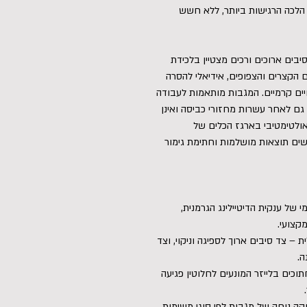
הלכה הרגישות ביותר, ללא חשש
בים ארוכים ורכים מצטיין בלכידת
ם הקצרים והצפופים, אידיאלי להסרה
יים קרמיים. המגבות מותאמות לעבודה
גם לאחר עשרות מחזורי כביסה ואינן
ולטימטיבי בארגז הכלים של
שים תוצאות מושלמות וחתימת גימור
ת Koch-Chemie: מוצר רשמי של ענקית הדיטיילינג הגרמנית,
קצועי.
 מקסימלית – צד סיבים ארוך לספיגה וניקוי, וצד
ה.
רים): קצוות חתוכים בלייזר המונעים לחלוטין פגיעה
ות): מאפשר חלוקה נוחה של מגבות לפי סוגי משימות