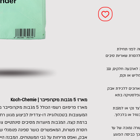
שה לפני תחילת
להסרת שאריות סיבים
לארבעה חלקים, נגב
ליש או וקס,
ארוכים ללכידת אבק
 הפלסטיקה בתא
מארז 5 מגבות מיקרופייבר | Koch-Chemie
ד נקי או למגבת
המעוצבות בטכנולוגייה דו-צדדית לביצוע מגוון רחב 
וזל או בלכלוך.
ברמת קצה. המגבות מיוצרות מסיבים סינתטיים צפו
רה נמוכה של עד
חסרת פשרות, המאפשרים כושר ספיגה פנומנלי של
רכך כביסה הפוגע
אבק, ואפס מריחות על גבי המשטחים. המבנה הייח