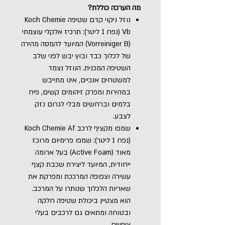
מה הערכה כוללת?
נוזל ניקוי קדם שטיפה Koch Chemie
Vb (נפח 1 ליטר): תרכיז אלקלי עוצמתי
(Vorreiniger B) המיועד להמסה מהירה
של לכלוך כבד ובוץ יבש לפני שלב
השטיפה המכנית. הנוזל נצמד
למשטחים אנכיים, אינו מתייבש
במהירות ומפרק זיהומים קשים, פיח
בלמים וברחשים מבלי לגרום נזק
לצבע.
שמפו מקציף לרכב Koch Chemie Af
(נפח 1 ליטר): שמפו פרימיום מרוכז
מאוד (Active Foam) בעל ארומה
ייחודית, המיועד ליצירת שכבת קצף
עשירה וצפופה המרככת ומפרקת את
שאריות הלכלוך שנותרו על המרכב.
הוא מצטיין ביכולת שטיפה חלקה
ובטוחה ומתאים גם לרכבים בעלי
ציפויים.