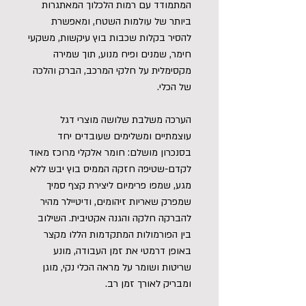
המתמודד עם רמות הלכלוך המאתגרות
ביותר של עולמות השטח, ומאפשרת
להסיר בקלות שכבות בוץ עיקשות, משקעי
חימר, שמנים ופיח מנוע, תוך שמירה
מקסימלית על חלקי המרכב, הברק והלכה
של הכלי.
הערכה משלבת שלושה מוצרי דגל
עוצמתיים ומשלימים שעובדים יחד
בסנכרון מושלם: חומר אלקלי מרוכז מאוד
לקדם-שטיפה חזקה הממיס בוץ יבש ללא
מגע, שמפו פרימיום ליצירת קצף סמיך
שמפרק שאריות זיהומים, ודיטיילר מהיר
להברקה חלקה והגנה אקטיבית. השילוב
בין הפורמולות המתקדמות הללו מקצר
באופן דרמטי את זמן העבודה, מונע
שריטות ושומר על מראה הכלי נקי, מוגן
ומבריק לאורך זמן רב.