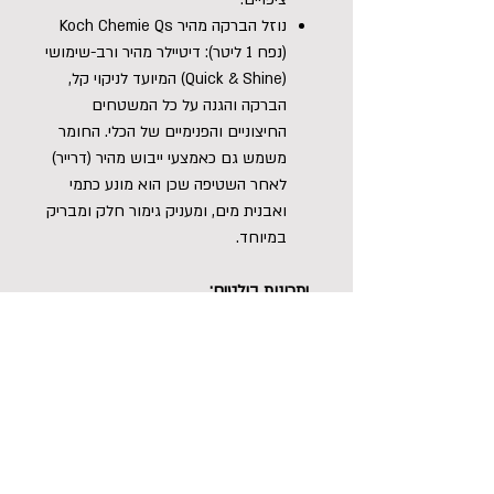
נוזל הברקה מהיר Koch Chemie Qs
(נפח 1 ליטר): דיטיילר מהיר ורב-שימושי
(Quick & Shine) המיועד לניקוי קל,
הברקה והגנה על כל המשטחים
החיצוניים והפנימיים של הכלי. החומר
משמש גם כאמצעי ייבוש מהיר (דרייר)
לאחר השטיפה שכן הוא מונע כתמי
ואבנית מים, ומעניק גימור חלק ומבריק
במיוחד.
יתרונות בולטים:
מארז דיטיילינג שטח מושלם: מספק
מענה רב-שלבי שלם הכולל
קדם-שטיפה, שמפו מקציף וחומר
גימור והברקה במארז אחד חסכוני.
הסרת בוץ ולכלוך כבד ללא מגע: נוזל
ה-Vb ממיס בשניות שכבות חימר,
שמנים ובוץ עיקש, ומפחית משמעותית