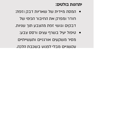
יתרונות בולטים:
המסה מיידית של שאריות דבק וזפת:
חודר ומפרק את החיבור הכימי של
דבקים וגושי זפת מהצבע תוך שניות.
טיפול יעיל בשרף עצים ורסס צבע:
מסיר משקעים אורגניים ותעשייתיים
עקשניים מבלי לפגוע בשכבת הלכה.
התאדות מהירה ללא סימנים: החומר
עושה את פעולת הניקוי ומתנדף
במהירות, מה שמונע שאריות שומניות
על המרכב.
בטוח למגוון משטחים קשים: מתאים
לשימוש חיצוני על גבי צבע רכב,
שמשות, מראות, מתכות וחלקי כרום.
הוראות שימוש:
ודאו כי המשטח המטופל קריר לחלוטין ואינו