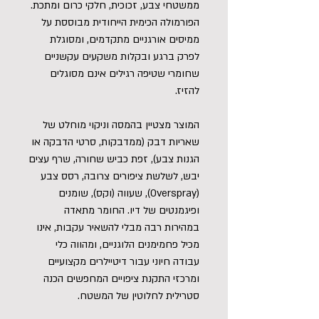
ממשטחי צבע, זכוכית, חלקי כרום ומתכת.
הפורמולה הכימית הייחודית מבוססת על
ממיסים אורגניים מתקדמים, ומסוגלת
לפרק ברגע ובקלות משקעים עקשניים
שחומרי שטיפה רגילים אינם מסוגלים
להזיז.
המוצר מצטיין בהמסה וניקוי מוחלט של
שאריות דבק (ממדבקות, סרטי הדבקה או
הגנות צבע), זפת כביש שחורה, שרף עצים
יבש, לשלשת ציפורים צרובה, רסס צבע
(Overspray), שעווה (וקס), שומנים
ופיגמנטים של דיו. החומר מתאדה
במהירות רבה מבלי להשאיר עקבות, אינו
מכיל פחמימנים הלוגניים, ומהווה כלי
עבודה חיוני עבור דיטיילרים מקצועיים
ומרכזי התקנת ציפויים המחפשים הכנה
סטרילית לחלוטין של המשטח.