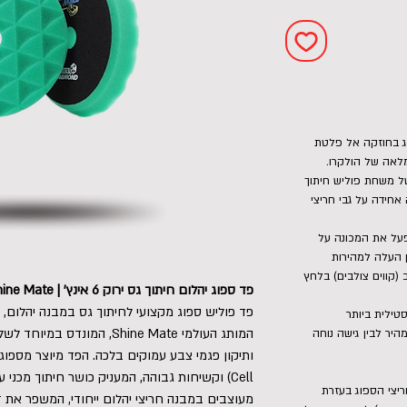
ג בחוזקה אל פלטת
פד): מרח 4-5 טיפות של משחת פוליש חיתוך
אחידה על גבי חריצי
על את המכונה על
ן העלה למהירות
(קווים צולבים) בלחץ
פד ספוג יהלום חיתוך גס ירוק 6 אינץ' | Shine Mate
ץ' היא הורסטילית ביותר
היר לבין גישה נוחה
Cell) וקשיחות גבוהה, המעניק כושר חיתוך מכני
ריצי הספוג בעזרת
מעוצבים במבנה חריצי יהלום ייחודי, המשפר את ז