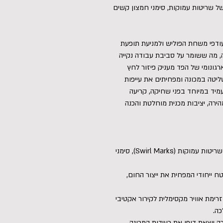
ל שריטות עמוקות, סימני חמצון קשים
עודפי משחת הפוליש ולמניעת תופעת
ך סיבוב המכונה, מה ששומר על סביבת עבודה נקייה
גונומי של הפד מעניק פיזור לחץ
ליטה במכונה ומפחיתים את עייפות
מיד במיוחד בפני שחיקה, קריעה
הירה, יציבות מכנית מוחלטת והכנה
כושר חיתוך אגרסיבי ועוצמתי: מעלים ביעילות שריטות עמוקות (Swirl Marks), סימני
ח ייחודי המפחית את ייצור החום,
מאפשר זרימת אוויר מקסימלית לקירור אקטיבי
ה.
ה יוצאת דופן את רעידות המכונה,