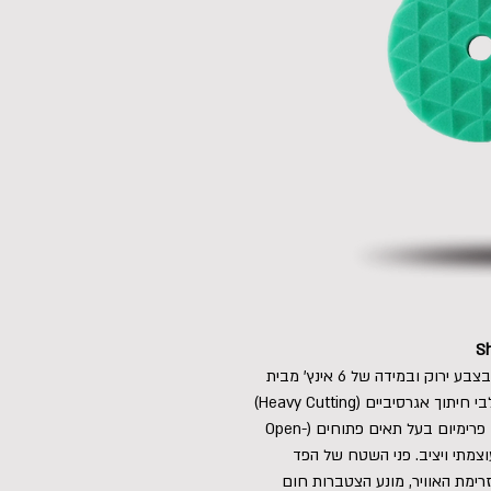
פד פוליש ספוג מקצועי לחיתוך גס במבנה יהלום, בצבע ירוק ובמידה של 6 אינץ' מבית
המותג העולמי Shine Mate, המונדס במיוחד לשלבי חיתוך אגרסיביים (Heavy Cutting)
ותיקון פגמי צבע עמוקים בלכה. הפד מיוצר מספוג פרימיום בעל תאים פתוחים (Open-
 עוצמתי ויציב. פני השטח של הפד
רימת האוויר, מונע הצטברות חום