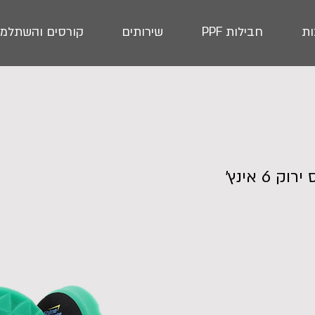
ת
חבילות PPF
שירותים
קורסים והשתלמו
פד ספוג יהלום חיתוך גס ירוק 6 אינץ'