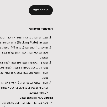
הוספה לסל
הוראות שימוש:
הצמדת הפד: מרכז והצמד את פד הספו
המכונה (Backing Plate) וודא אטימה מלאה של הולקרו.
פריימינג (הכנת ה
גסה על פני הפד, ופזר אותן קלות בצורה 
הספוג.
תהליך הליטוש: הצמד את הפד לפח, הפ
מהירות נמוכה לפיזור החומר, ולאחר מכ
עבודה מומלצת. עבוד בטכניקת שתי וערב 
מתון.
עבודה בפנלים: מידת ה-6 אינ
ומאפשרת שילוב מושלם בין כיסוי שטח מ
לקימורי המרכב.
הוראות ניקוי ותחזוקת הפד:
ניקוי במהלך העבודה: חובה לנקות את ח