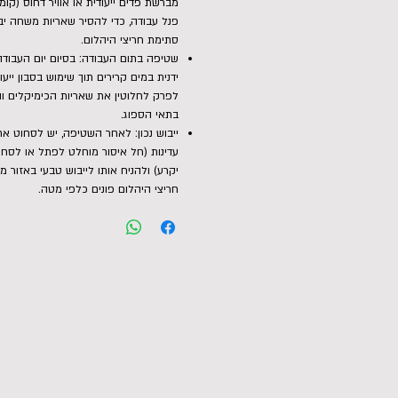
מברשת פדים ייעודית או אוויר דחוס (קו
פנל עבודה, כדי להסיר שאריות משחה יב
סתימת חריצי היהלום.
שטיפה בתום העבודה: בסיום יום העבוד
ידנית במים קרירים תוך שימוש בסבון ייעודי
לפרק לחלוטין את שאריות הכימיקלים ו
בתאי הספוג.
ייבוש נכון: לאחר השטיפה, יש לסחוט א
עדינות (חל איסור מוחלט לפתל או לסחו
יקרע) ולהניח אותו לייבוש טבעי באזור מ
חריצי היהלום פונים כלפי מטה.