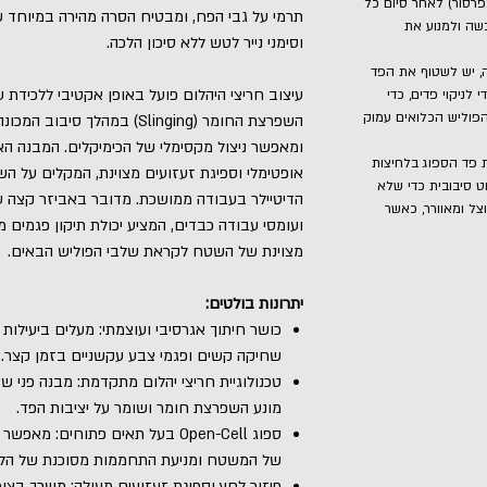
מפרסור) לאחר סיום כל
תרמי על גבי הפח, ומבטיח הסרה מהירה במיוחד ש
שה ולמנוע את
וסימני נייר לטש ללא סיכון הלכה.
ה, יש לשטוף את הפד
עיצוב חריצי היהלום פועל באופן אקטיבי ללכידת 
 לניקוי פדים, כדי
הפוליש הכלואים עמוק
השפרצת החומר (Slinging) במהל
ומאפשר ניצול מקסימלי של הכימיקלים. המבנה האר
ת פד הספוג בלחיצות
אופטימלי וספיגת זעזועים מצוינת, המקלים על הש
ט סיבובית כדי שלא
הדיטיילר בעבודה ממושכת. מדובר באביזר קצה ע
וצל ומאוורר, כאשר
ועומסי עבודה כבדים, המציע יכולת תיקון פגמים מ
מצוינת של השטח לקראת שלבי הפוליש הבאים.
יתרונות בולטים:
שחיקה קשים ופגמי צבע עקשניים בזמן קצר.
טכנולוגיית חריצי יהלום מתקדמת: מבנה פני שט
מונע השפרצת חומר ושומר על יציבות הפד.
ספוג Open-Cell בעל תאים פתוחים: 
של המשטח ומניעת התחממות מסוכנת של הלכ
פיזור לחץ וספיגת זעזועים מעולה: משכך בצור