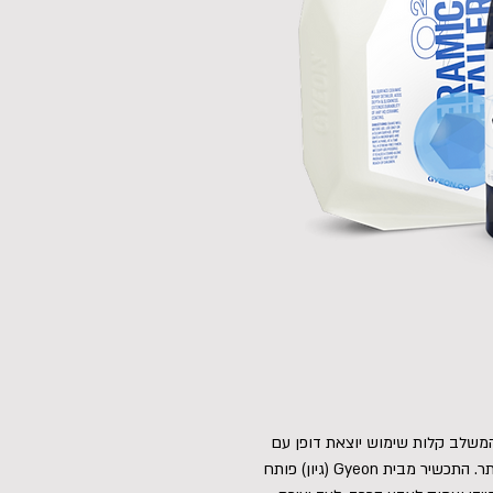
 המשלב קלות שימוש יוצאת דופן עם
ביצועי הגנה, ברק והידרופוביות ברמה הגבוהה ביותר. התכשיר מבית Gyeon (גיון) פותח