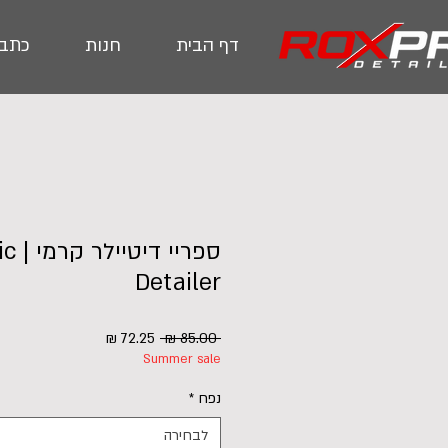
דף הבית
חנות
כתבו
ספריי 
Detailer
מחיר
מחיר
 ‏85.00 ‏₪ 
Summer sale
רגיל
מבצע
נפח
*
לבחירה