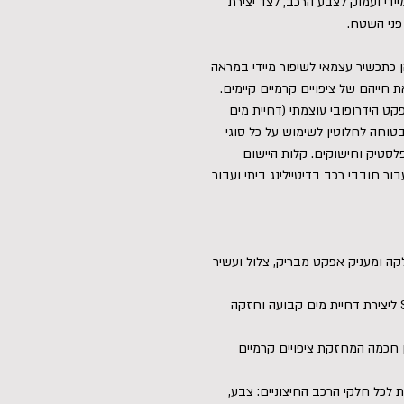
קת ברק מיידי ועמוק לצבע הרכב, לצד יצירת
פני השטח.
פתרון מושלם הן כתכשיר עצמאי לשיפור מיידי במראה
 חייהם של ציפויים קרמיים קיימים.
פקט הידרופובי עוצמתי (דחיית מים
וחה לחלוטין לשימוש על כל סוגי
לסטיק וחישוקים. קלות היישום
ור חובבי רכב בדיטיילינג ביתי ועבור
ה ומעניק אפקט מבריק, צלול ועשיר
שכבת הגנה קרמית והידרופוביות: מבוסס SiO2 ליצירת דחיית מים קבועה וחזקה
 חכמה המחזקת ציפויים קרמיים
לכל חלקי הרכב החיצוניים: צבע,