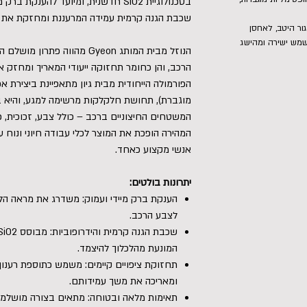
בטכנולוגיית SiO2 חדשנית, ומיועד להענ
שכבת הגנה קרמית עמידה המרעננת ומחזקת את 
ור היטב, לאחסן
שמש ישירה ומהישג
הנוזל מבית המותג Gyeon מהווה 
הרכב, והן כחומר תחזוקה ייעודי המאריך ומחזק את
הפורמולה הייחודית מבית גיון מתאפיינת ביצירת א
מוגברת), תחושת חלקלקות מרשימה למגע, והיא בט
המשטחים החיצוניים ברכב – כולל צבע, זכוכית, פ
המהירה הופכת את המוצר לכלי עבודה חיוני ונוח עב
אנשי מקצוע כאחד.
יתרונות בולטים:
הענקת ברק מיידי ועמוק: משדרג את מראה הלק
לצבע הרכב.
המונעת מהלכלוך להיצמד.
תחזוקת ציפויים קיימים: משמש כתוספת רענון
ומאריכה את משך עמידותם.
תאימות מלאה ובטוחה: מתאים בצורה מושלמת 