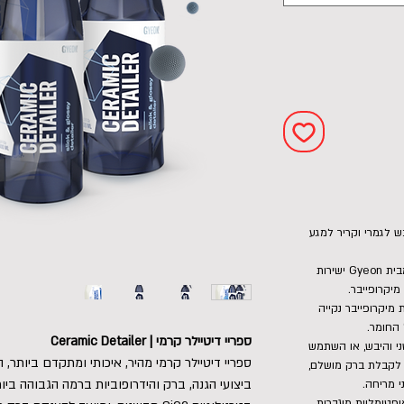
ש לגמרי וקריר למגע
רסס שכבה דקה, קלה ואחידה מהנוזל מבית Gyeon ישירות
יקרופייבר.
 מיקרופייבר נקייה
 החומר.
ספריי דיטיילר קרמי | Ceramic Detailer
י והיבש, או השתמש
ספריי דיטיילר קרמי מהיר, איכותי ומתקדם ביותר,
ד לקבלת ברק מושלם,
י מריחה.
פטימליות מוגברות,