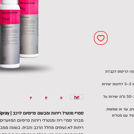
ני הריסוס לקבלת
כוונו את פיית הריסוס למצב עבודה ורססו 2–3 לחיצות ישירות
לבישום ממושך, ניתן לרסס ממרחק של כ-30 ס"מ ישירות על
ם, עור או שמשות.
ספריי מנטרל ריחות ומבשם פרימיום לרכב | Air Freshener Spray
מיד עם מטלית
מבחר ספרי ריח ומנטרלי ריחות פרימיום המיועדים
ריחות לא נעימים מחלל הרכב והבית. בשונה ממב