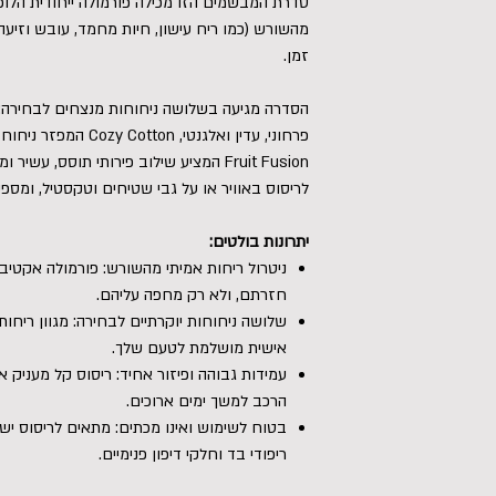
סדרת המבשמים הזו מכילה פורמולה ייחודית הלו
מהשורש (כמו ריח עישון, חיות מחמד, עובש וזיעה),
זמן.
פרחוני, עדין ואלגנטי, n
Fruit Fusion המציע שילוב פירותי תוסס, ע
לריסוס באוויר או על גבי שטיחים וטקסטיל, ומ
יתרונות בולטים:
ניטרול ריחות אמיתי מהשורש: פורמולה אקטיב
חזרתם, ולא רק מחפה עליהם.
שלושה ניחוחות יוקרתיים לבחירה: מגוון ריחות 
אישית מושלמת לטעם שלך.
עמידות גבוהה ופיזור אחיד: ריסוס קל מעניק
הרכב למשך ימים ארוכים.
בטוח לשימוש ואינו מכתים: מתאים לריסוס ישיר
ריפודי בד וחלקי דיפון פנימיים.