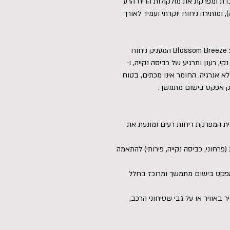
כדת ומפרקת את מולקולות הריח הרע
 ומותירה ניחוח יוקרתי ועמיד לאורך
הסדרה מגיעה בשלושה ניחוחות מנצחים לבחירה: Blossom Breeze המעניק ניחוח
Cozy Cotto המפזר ניחוח נקי, רענן ומרגיע של כביסה נקייה, ו-
שיר ומלא אנרגיה. החומר אינו מכתים, בטוח
ספק אפקט בישום מתמשך.
ית המפרקת ריחות רעים ומונעת את
(פרחוני, כביסה נקייה, פירותי) להתאמה
 אפקט בישום מתמשך ומרוכז בחלל
 באוויר או על גבי שטיחוני הרכב,