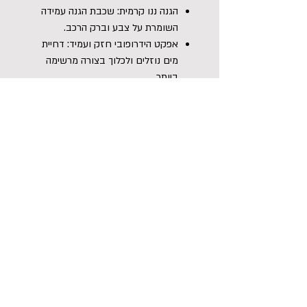
הגנה ננו קרמית: שכבת הגנה עמידה
השומרת על צבע וברק הרכב.
אפקט הידרופובי חזק ועמיד: דחיית
מים נוזלים ולכלוך בצורה מרשימה
ביותר.
ברק עמוק ומראה מחודש: מעניק
לצבע עומק ויזואלי ומראה מבריק
וצלול.
קל ומהיר ליישום: פורמולה ייחודית
המאפשרת עבודה פשוטה ונוחה
המתאימה לכל אחד.
הוראות שימוש:
ודא שהרכב נקי, יבש לחלוטין, ועבר הכנה
מתאימה לפני תחילת העבודה.
רסס את הציפוי על גבי מטלית מיקרופייבר
או ישירות על פני שטח הרכב.
מרח את החומר בתנועות אחידות וישרות על