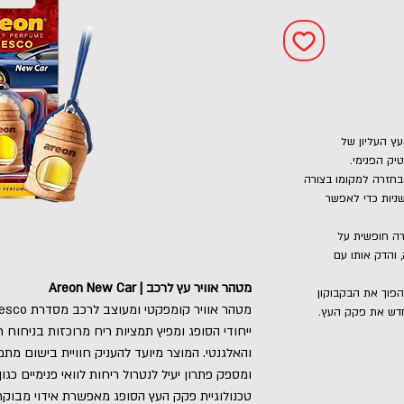
ץ העליון של
יק הפנימי.
חזרה למקומו בצורה
ה, והפוך את הבקבוקון למשך 2-3 שניות כדי לאפשר
רה חופשית על
והדק אותו עם
מטהר אוויר עץ לרכב | Areon New Car
הפוך את הבקבוקון
חדש את פקק העץ.
והאלגנטי. המוצר מיועד להעניק חוויית בישום מת
ומספק פתרון יעיל לנטרול ריחות לוואי פנימיים כגו
טכנולוגיית פקק העץ הסופג מאפשרת אידוי מבוקר 