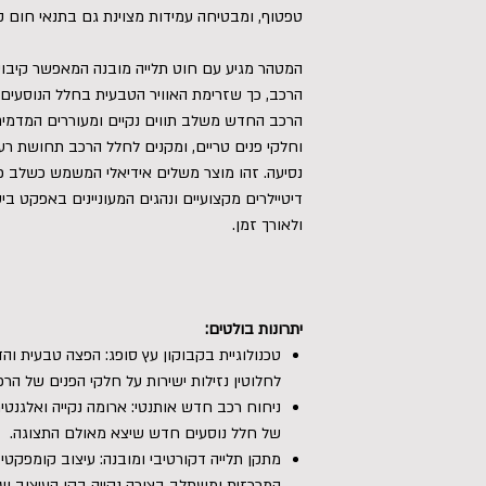
טפטוף, ומבטיחה עמידות מצוינת גם בתנאי חום קיצ
המטהר מגיע עם חוט תלייה מובנה המאפשר קיבוע
הרכב, כך שזרימת האוויר הטבעית בחלל הנוסעים 
הרכב החדש משלב תווים נקיים ומעוררים המדמים
וחלקי פנים טריים, ומקנים לחלל הרכב תחושת רעננ
נסיעה. זהו מוצר משלים אידיאלי המשמש כשלב פי
דיטיילרים מקצועיים ונהגים המעוניינים באפקט ב
ולאורך זמן.
יתרונות בולטים:
טכנולוגיית בקבוקון עץ סופג: הפצה טבעית וה
לחלוטין נזילות ישירות על חלקי הפנים של הרכ
ניחוח רכב חדש אותנטי: ארומה נקייה ואלגנ
של חלל נוסעים חדש שיצא מאולם התצוגה.
מתקן תלייה דקורטיבי ומובנה: עיצוב קומפקטי
המרכזית ומשתלב בצורה נקייה בקו העיצוב של