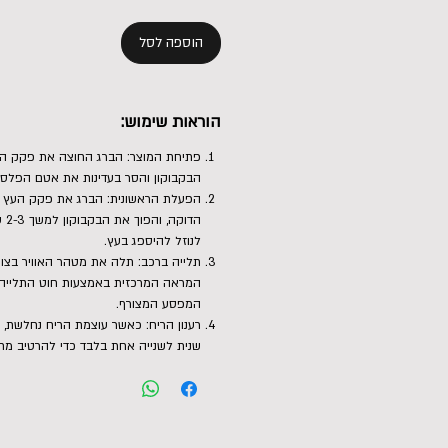
הוספה לסל
הוראות שימוש:
פתיחת המוצר: הברג החוצה את פקק הע
הבקבוקון והסר בעדינות את אטם הפלסט
הפעלת הראשונית: הברג את פקק העץ ב
הדוק
לנוזל להיספג בעץ.
תלייה ברכב: תלה את מטהר האוויר בצו
המראה המרכזית באמצעות חוט התלייה, 
המפסע המצורף.
רענון הריח: כאשר עוצמת הריח נחלשת, 
שנית לשנייה אחת בלבד כדי להרטיב מ