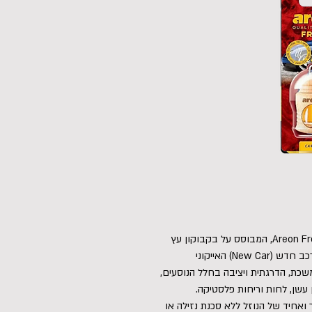
מטהר אוויר קומפקטי ומעוצב לרכב מסדרת Areon Fresco, המבוסס על בקבוקון עץ
ייחודי הסופג ומפיץ תמציות ריח מרוכזות בניחוח רכב חדש (New Car) האייקוני
משכת, הדרגתית ויציבה בחלל הנוסעים,
ן עשן, לחות וריחות פלסטיקה.
ואחיד של הנוזל ללא סכנת נזילה או