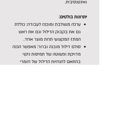
ואינטנסיבית.
יתרונות בולטים:
ערכה משולבת ומוכנה לעבודה: כוללת
גם את בקבוק הדילול וגם את ראש
המתז המקצועי תחת מוצר אחד.
סולם דילול מובנה וברור: מאפשר הכנה
מדויקת ופשוטה של תמיסות ניקוי
בהתאם להנחיות הדילול של חומרי
הדיטיילינג השונים.
מתז מקצועי ועמיד כימית: ראש ריסוס
איכותי מבית Koch Chemie המספק
ביצועים מעולים וריסוס אחיד, ללא
סתימות או נזילות.
מבנה ארגונומי חכם: עיצוב קל משקל
מבית קוך כימי המקל על האחיזה ועל
תהליך הריסוס השוטף.