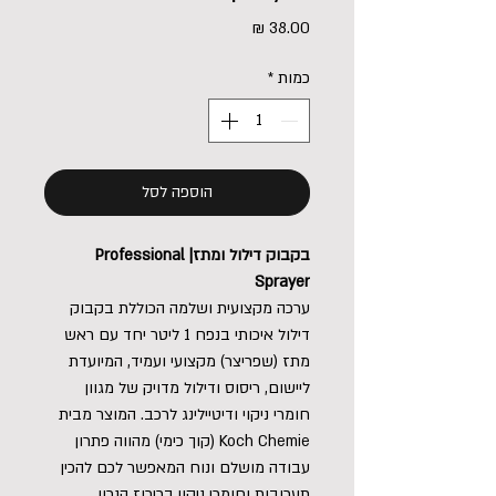
מחיר
כמות
*
הוספה לסל
בקבוק דילול ומתז| Professional
Sprayer
ערכה מקצועית ושלמה הכוללת בקבוק
דילול איכותי בנפח 1 ליטר יחד עם ראש
מתז (שפריצר) מקצועי ועמיד, המיועדת
ליישום, ריסוס ודילול מדויק של מגוון
חומרי ניקוי ודיטיילינג לרכב. המוצר מבית
Koch Chemie (קוך כימי) מהווה פתרון
עבודה מושלם ונוח המאפשר לכם להכין
תערובות וחומרי ניקוי בריכוז הנכון