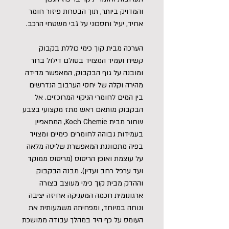
והמדויק ביותר, תוך הבטחת פיזור חומר
אחיד, יעיל וחסכוני על גבי משטחי הרכב.
הערכה מבית קוך כימי כוללת בקבוק
קשיח ועמיד המצויד בסולם דילול ברור
ומובנה על גוף הבקבוק, המאפשר מדידה
מהירה וקלה של יחסי הערבוב הנדרשים
בין המים לחומרי הניקוי המרוכזים. אל
הבקבוק מותאם ראש מתז מקצועי בצבע
שחור מבית Koch Chemie, המתאפיין
בעמידות גבוהה לחומרים כימיים ומצויד
בפיה מתכווננת המאפשרת שליטה מלאה
על עוצמת ואופן הריסוס (מריסוס ממוקד
ועד ערפל רחב ועדין). מבנה הבקבוק
וההדק מבית קוך כימי מעוצב בצורה
ארגונומית חכמה המעניקה אחיזה יציבה
ונוחה במיוחד, ומפחיתה משמעותית את
העומס על כף היד במהלך עבודה ממושכת