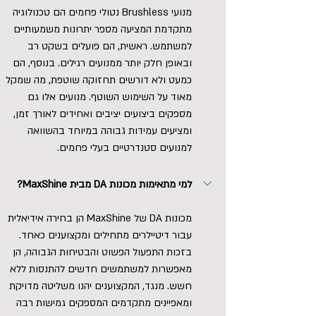
מנועי Brushless נטולי פחמים הם טכנולוגיה 
מתקדמת המציעה מספר יתרונות משמעותיים 
למשתמש. ראשית, הם פועלים בשקט רב 
ובאופן חלק יותר ממנועים רגילים. בנוסף, הם 
כמעט ולא דורשים תחזוקה שוטפת, מה שמקל 
מאוד על השימוש השוטף. מנועים אלו גם 
מספקים ביצועים יציבים ואחידים לאורך זמן, 
ומציעים עמידות גבוהה במיוחד בהשוואה 
למנועים סטנדרטיים בעלי פחמים.
למי מתאימות מכונות DA מבית MaxShine?
מכונות DA של MaxShine הן בחירה אידיאלית 
עבור דיטיילרים מתחילים ומקצוענים כאחד. 
בזכות התפעול הפשוט והבטיחות הגבוהה, הן 
מאפשרות למשתמשים חדשים להתנסות ללא 
חשש. מנגד, המקצוענים יהנו משליטה מדויקת 
ומאפיינים מתקדמים המספקים גמישות רבה 