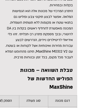
בקלות ובמהירות.
היתרון המרכזי של מכונות אלה הוא הגמישות 
המלאה. אפשר לבצע תיקוני צבע ופוליש גם 
בתנאי שטח או מקומות ללא תשתית חשמלית. 
המכונה מאפשרת להחליף ראשים בקלות בין DA 
לרוטורי, ובכך מספקת פתרון רב-תכליתי. זהו כלי 
אידיאלי לדיטיילרים ניידים, הנדרשים לבצע 
עבודות מהירות ואיכותיות אצל לקוחות או בשטח. 
עם MaxShine M0312 V2, תיהנו מהחופש המלא 
לעבוד מכל מקום, בכל זמן ובנוחות מרבית.
טבלת השוואה – מכונות 
הפוליש החדשות של 
MaxShine
דגם מכונה
סוג פעולה
הספק (W)