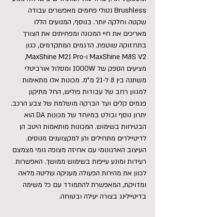
Brushless נטולי פחמים מאפשרים עבודה 
שקטה וחלקה יותר. בנוסף, המנועים הללו 
מאריכים את חיי המכונה ומפחיתים את הצורך 
בתחזוקה שוטפת. הדגמים המתקדמים, כגון 
MaxShine M8S V2 ו-MaxShine M21 Pro, 
מציעים הספק של 1000W ומסלול אורביטלי 
משתנה בין 8 ל-21 מ"מ. מכונות אלו מתאימות 
למגוון רחב של עבודות פוליש, החל מתיקון 
פגמים קלים ועד הברקה מושלמת של צבע הרכב.
יתרון נוסף ובולט במיוחד של מכונות DA הוא 
הבטיחות בשימוש. המכונות מותאמות היטב הן 
לדיטיילרים מתחילים והן למקצוענים מנוסים. 
העיצוב הארגונומי עם אחיזה מצופה גומי מצמצם 
רעידות ומונע עייפות בשימוש ממושך. האפשרות 
לכוון את מהירות הפעולה מעניקה שליטה מלאה 
ומדויקת, המאפשרת להתמודד עם כל משימה 
בדיטיילינג בצורה יעילה ובטוחה.