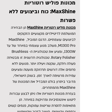
מכונות פוליש רוטוריות 
MaxShine
: כוח וביצועים ללא 
פשרות
מכונות פוליש רוטוריות MaxShine
 הן הבחירה 
המושלמת לדיטיילרים מקצועיים הזקוקים 
לביצועים עוצמתיים. הדגם המוביל, MaxShine 
M1300 Pro, משלב מנוע עוצמתי במיוחד של עד 
1300W, ומציע את טכנולוגיית ה-Brushless 
Rotary Polisher. טכנולוגיה חדשנית זו מבטיחה 
פעולה חלקה, שקטה ויעילה יותר. מנועים ללא 
פחמים אלה דורשים תחזוקה מועטה ומציעים 
עמידות מרשימה לאורך זמן. בשוק הישראלי, 
מדובר ביתרון בולט המבדיל את המכונות של 
MaxShine מהמתחרים.
בעזרת מכונות רוטוריות אלו ניתן לבצע עבודות 
ליטוש אינטנסיביות ומדויקות במיוחד. הן 
מתאימות להסרת שריטות עמוקות, פגמים קשים 
וכתמים עקשניים. חשוב לזכור שהשימוש 