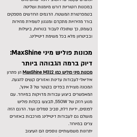
במכונות רוטוריות דורש מיומנות ושליטה 
בטמפרטורת המשטח. הדגמים החדשים מספקים 
בורר מהירויות מתקדם ומנגנון לשמירת מהירות 
בעומס, כך שתוכלו לעבוד בנוחות, ביעילות 
ובביטחון מלא בכל משימת דיטיילינג.
מכונות פוליש מיני MaxShine
: 
דיוק ברמה הגבוהה ביותר
מכונות מיני פוליש כמו MaxShine M312
 הן פתרון 
אידיאלי לעבודות עדינות ואזורים קשים להגעה. 
המכונה מצוידת בפדים בקוטר של 3 אינץ', 
המאפשרים ביצוע עבודות מדויקות במיוחד. עם 
מנוע חזק של 550W, תבצעו בקלות פוליש 
לפנסים, ידיות דלת, סביב סמלים ועוד. הדגם הזה 
מושלם גם לעבודות דיטיילינג מורכבות באזורים 
צרים במיוחד.
יתרונות משמעותיים נוספים הם העיצוב 