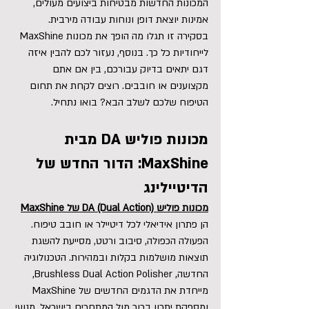
המכונות החדשות מבטיחות ביצועים מעולים, 
אמינות יוצאת דופן ונוחות עבודה מירבית. 
בסקירה זו תגלו מה הופך את מכונות MaxShine 
לייחודיות כל כך. בנוסף, נעזור לכם להבין איזה 
דגם יתאים בדיוק עבורכם, בין אם אתם 
מקצוענים או חובבים. רוצים לקחת את תחום 
הטיפוח שלכם לשלב הבא? בואו נתחיל.
מכונות פוליש DA מבית 
MaxShine
: הדור החדש של 
הדיטיילינג
מכונות פוליש DA (Dual Action) של MaxShine
הן פתרון אידיאלי לכל דיטיילר או חובב טיפוח. 
הפעולה הכפולה, סיבוב ורטט, מסייעת להשגת 
תוצאות מושלמות בקלות ובמהירות. הטכנולוגיה 
החדשה, Brushless Dual Action Polisher, 
מייחדת את הדגמים החדשים של MaxShine 
ומספקת יתרון ברור מול המתחרים בישראל. מנועי 