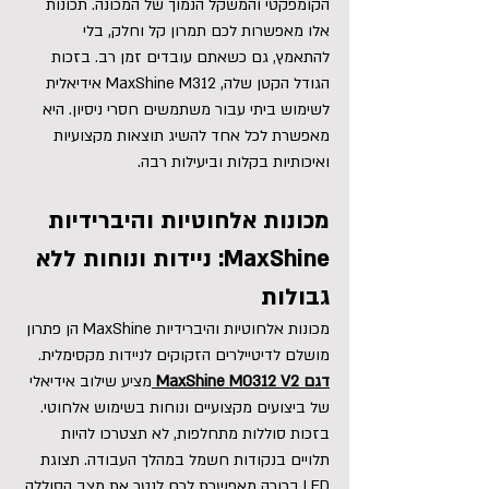
הקומפקטי והמשקל הנמוך של המכונה. תכונות 
אלו מאפשרות לכם תמרון קל וחלק, בלי 
להתאמץ, גם כשאתם עובדים זמן רב. בזכות 
הגודל הקטן שלה, MaxShine M312 אידיאלית 
לשימוש ביתי עבור משתמשים חסרי ניסיון. היא 
מאפשרת לכל אחד להשיג תוצאות מקצועיות 
ואיכותיות בקלות וביעילות רבה.
מכונות אלחוטיות והיברידיות 
MaxShine:
 ניידות ונוחות ללא 
גבולות
מכונות אלחוטיות והיברידיות MaxShine הן פתרון 
מושלם לדיטיילרים הזקוקים לניידות מקסימלית. 
דגם MaxShine M0312 V2 
מציע שילוב אידיאלי 
של ביצועים מקצועיים ונוחות בשימוש אלחוטי. 
בזכות סוללות מתחלפות, לא תצטרכו להיות 
תלויים בנקודות חשמל במהלך העבודה. תצוגת 
LED ברורה מאפשרת לכם לנטר את מצב הסוללה 