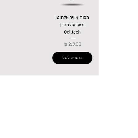
מפוח אוויר אלחוטי
נטען עוצמתי |
Celltech
מחיר
הוספה לסל
052-555-3132
דרך חיפה 30, קניון שער הצפון קרית אתא
חניון מקורה איקאה
ראשון - חמישי: 18:00 - 09:00
יום שישי: 14:00 - 09:00