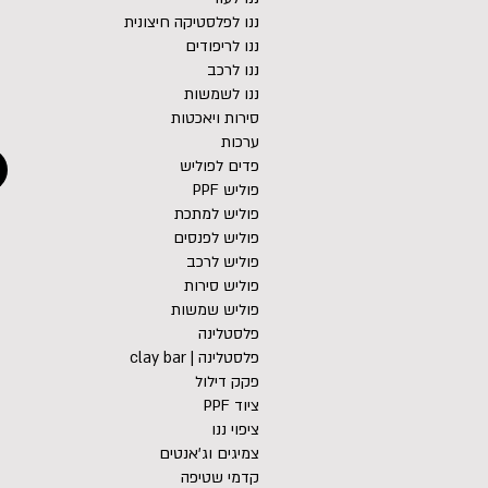
ננו לפלסטיקה חיצונית
ננו לריפודים
ננו לרכב
ננו לשמשות
סירות ויאכטות
ערכות
פדים לפוליש
פוליש PPF
פוליש למתכת
פוליש לפנסים
פוליש לרכב
פוליש סירות
פוליש שמשות
פלסטלינה
פלסטלינה | clay bar
פקק דילול
ציוד PPF
ציפוי ננו
צמיגים וג'אנטים
קדמי שטיפה