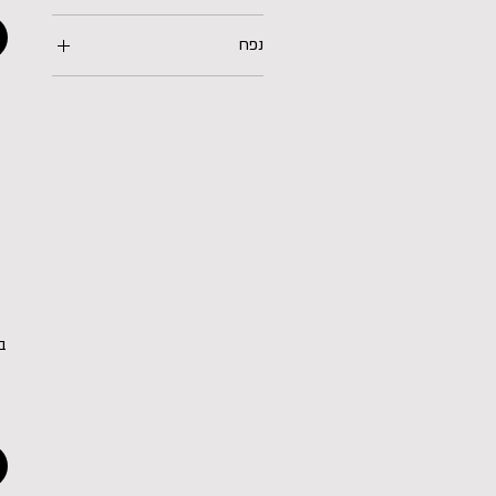
נפח
473 מ"ל
5 ליטר